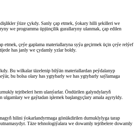
şlikler ýüze çykdy. Sanly çap etmek, ýokary hilli şekilleri we
aryny we programma üpjünçilik gurallaryny ulanmak, çap edilen
ap etmek, çeýe gaplama materiallaryna syýa geçirmek üçin çeýe relýef
tijede has janly we çydamly yzlar boldy.
y. Bu wilkalar täzelenip bilýän materiallardan peýdalanyp
eýär, bu bolsa olary has ygtybarly we has ygtybarly saýlamaga
rnukly tejribeleri hem ulanýarlar. Öndürilen galyndylaryň
n ulgamlary we gaýtadan işlemek başlangyçlary amala aşyryldy.
amagyň hilini ýokarlandyrmaga gönükdirilen durnuklylyga tarap
utnamasydyr. Täze tehnologiýalara we dowamly tejribelere dowamly