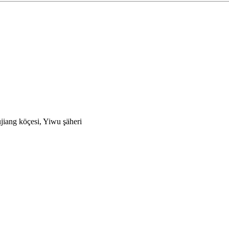
jiang köçesi, Yiwu şäheri