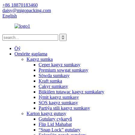
+86 18870183460
daisy@migopacking.com
English
Öý
Omörite gaplama
Kagyz sumka
Çeper kagyz sumkasy
Premium sowgat sumkasy
Söwda sumkasy
Kraft sumka
Çakyr sumkasy
Bükülen tutawaç kagyz sumkalary
Iýmit kagyz sumkasy
SOS kagyz sumkasy
Partiýa stili kagyz sumkasy
Karton kagyz gutusy
Gutulary çykaryň
Flip Lid Mahabat
“Snap Lock” gutulary