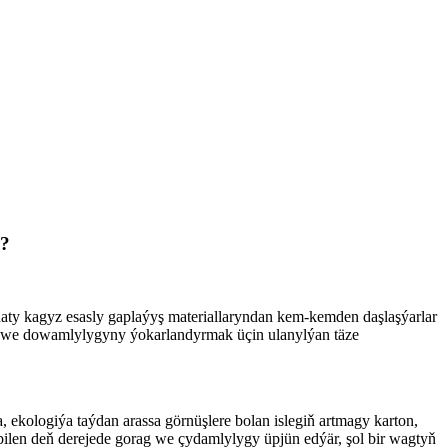
r?
aty kagyz esasly gaplaýyş materiallaryndan kem-kemden daşlaşýarlar
ni we dowamlylygyny ýokarlandyrmak üçin ulanylýan täze
, ekologiýa taýdan arassa görnüşlere bolan islegiň artmagy karton,
 bilen deň derejede gorag we çydamlylygy üpjün edýär, şol bir wagtyň