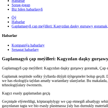
Habarlar
Sorag-jogap
Biz bilen habarlaşyň
Öý
Habarlar
Gaplamagyň çap meýilleri: Kagyzdan daşky gurşawy goramak, 
Habarlar
Kompaniýa habarlary
Senagat habarlary
Gaplamagyň çap meýilleri: Kagyzdan daşky gurşawy
Gaplamagyň çap meýilleri: Kagyzdan daşky gurşawy goramak, Çap et
Gaplamak neşirinde soňky ýyllarda düýpli üýtgeşmeler bolup geçdi.
we has ekologiýa taýdan amatly wariantlary ulanýarlar. Bu makalad
tehnologiýalary öwreneris.
Kagyz esasly gaplamadan geçiş
Geçmişde elýeterliligi, köptaraplylygy we çap etmegiň aňsatlygy sebäp
gasynlanan tagta we bio esasly plastmassa ýaly has durnukly material