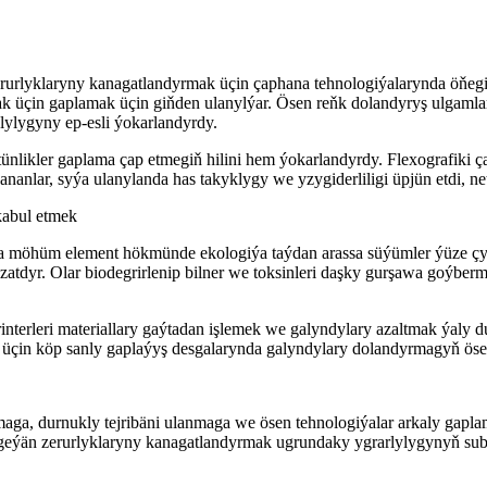
erurlyklaryny kanagatlandyrmak üçin çaphana tehnologiýalarynda öňegidi
mak üçin gaplamak üçin giňden ulanylýar. Ösen reňk dolandyryş ulgaml
lylygyny ep-esli ýokarlandyrdy.
ünlikler gaplama çap etmegiň hilini hem ýokarlandyrdy. Flexografiki ç
nanlar, syýa ulanylanda has takyklygy we yzygiderliligi üpjün etdi, ne
kabul etmek
 möhüm element hökmünde ekologiýa taýdan arassa süýümler ýüze çykd
zatdyr. Olar biodegrirlenip bilner we toksinleri daşky gurşawa goýberm
terleri materiallary gaýtadan işlemek we galyndylary azaltmak ýaly du
 üçin köp sanly gaplaýyş desgalarynda galyndylary dolandyrmagyň öse
maga, durnukly tejribäni ulanmaga we ösen tehnologiýalar arkaly gapl
geýän zerurlyklaryny kanagatlandyrmak ugrundaky ygrarlylygynyň sub