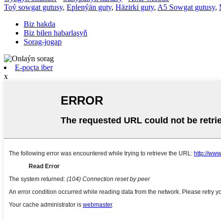
Toý sowgat gutusy
,
Eplenýän guty
,
Häzirki guty
,
A5 Sowgat gutusy
,
Biz hakda
Biz bilen habarlaşyň
Sorag-jogap
E-poçta iber
x