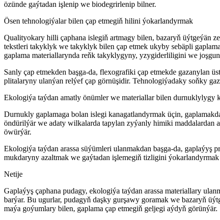
özünde gaýtadan işlenip we biodegrirlenip bilner.
Ösen tehnologiýalar bilen çap etmegiň hilini ýokarlandyrmak
Qualityokary hilli çaphana islegiň artmagy bilen, bazaryň üýtgeýän z
tekstleri takyklyk we takyklyk bilen çap etmek ukyby sebäpli gapla
gaplama materiallarynda reňk takyklygyny, yzygiderliligini we joşgun
Sanly çap etmekden başga-da, flexografiki çap etmekde gazanylan üst
plitalaryny ulanýan relýef çap görnüşidir. Tehnologiýadaky soňky gaza
Ekologiýa taýdan amatly önümler we materiallar bilen durnuklylygy 
Durnukly gaplamaga bolan islegi kanagatlandyrmak üçin, gaplamakda
öndürilýär we adaty wilkalarda tapylan zyýanly himiki maddalardan a
öwürýär.
Ekologiýa taýdan arassa süýümleri ulanmakdan başga-da, gaplaýyş prin
mukdaryny azaltmak we gaýtadan işlemegiň tizligini ýokarlandyrmak
Netije
Gaplaýyş çaphana pudagy, ekologiýa taýdan arassa materiallary ulan
barýar. Bu ugurlar, pudagyň daşky gurşawy goramak we bazaryň üýt
maýa goýumlary bilen, gaplama çap etmegiň geljegi aýdyň görünýär.