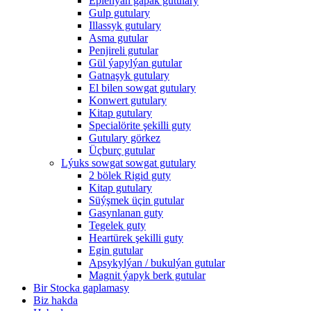
Eplenýän gapak gutulary
Gulp gutulary
Illassyk gutulary
Asma gutular
Penjireli gutular
Gül ýapylýan gutular
Gatnaşyk gutulary
El bilen sowgat gutulary
Konwert gutulary
Kitap gutulary
Specialörite şekilli guty
Gutulary görkez
Üçburç gutular
Lýuks sowgat sowgat gutulary
2 bölek Rigid guty
Kitap gutulary
Süýşmek üçin gutular
Gasynlanan guty
Tegelek guty
Heartürek şekilli guty
Egin gutular
Apsykylýan / bukulýan gutular
Magnit ýapyk berk gutular
Bir Stocka gaplamasy
Biz hakda