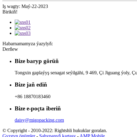
Iş wagty: Maý-22-2023
Birikiň!
Habarnamamyza ýazylyň:
Derňew
Bize baryp görüň
Tongxin gaplaýyş senagat seýilgähi, 9 469, Çi Jiguang ýoly, Çu
Bize jaň ediň
+86 18870183460
Bize e-poçta iberiň
daisy@migopacking.com
© Copyright - 2010-2022: Rightshli hukuklar goralan.
Gyzgyn önümler
-
Sahypanyň kartasy
-
AMP Mobile