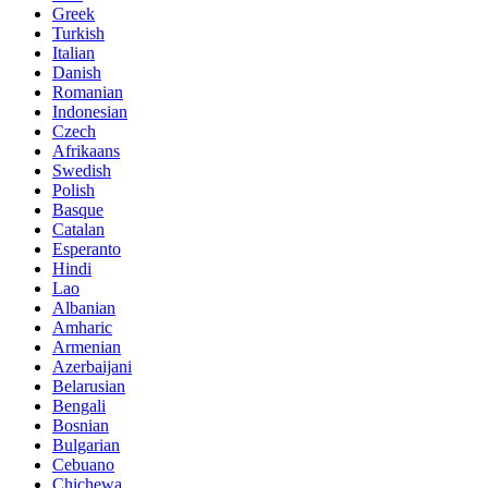
Greek
Turkish
Italian
Danish
Romanian
Indonesian
Czech
Afrikaans
Swedish
Polish
Basque
Catalan
Esperanto
Hindi
Lao
Albanian
Amharic
Armenian
Azerbaijani
Belarusian
Bengali
Bosnian
Bulgarian
Cebuano
Chichewa