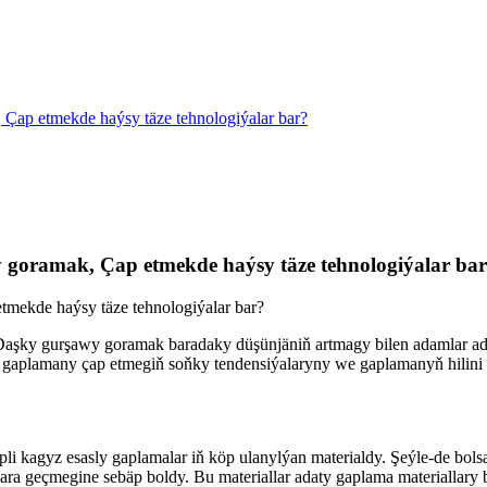
Çap etmekde haýsy täze tehnologiýalar bar?
 goramak, Çap etmekde haýsy täze tehnologiýalar ba
mekde haýsy täze tehnologiýalar bar?
 Daşky gurşawy goramak baradaky düşünjäniň artmagy bilen adamlar ad
a, gaplamany çap etmegiň soňky tendensiýalaryny we gaplamanyň hili
li kagyz esasly gaplamalar iň köp ulanylýan materialdy. Şeýle-de bolsa
lara geçmegine sebäp boldy. Bu materiallar adaty gaplama materiallary